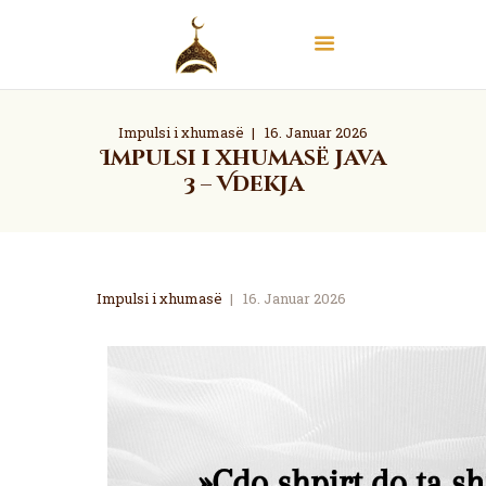
Impulsi i xhumasë
16. Januar 2026
Impulsi i xhumasë Java
3 – Vdekja
Startseite
Kur´an & Hadith
Islam
Tipare
Impulsi i xhumasë
16. Januar 2026
Aktivitetet
Kontakt
Video-
Antarsohu
Player